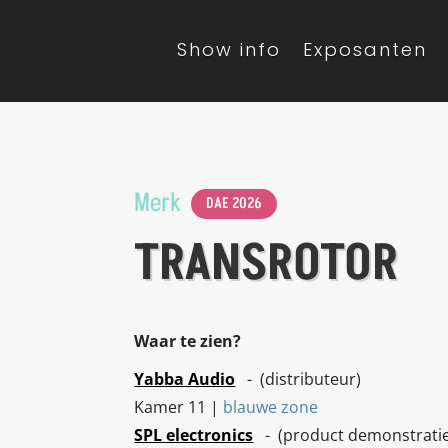
Show info
Exposanten
Merk
DAE 2026
TRANSROTOR
Waar te zien?
Yabba Audio
- (distributeur)
Kamer 11 |
blauwe zone
SPL electronics
- (product demonstratie