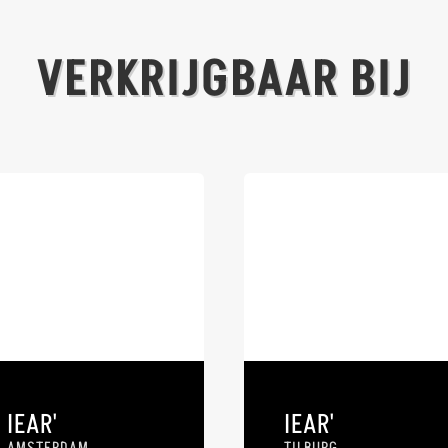
VERKRIJGBAAR BIJ
IEAR'
IEAR'
AMSTERDAM
TILBURG