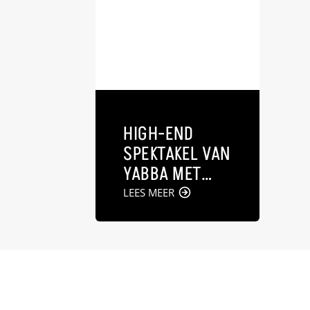
HIGH-END
SPEKTAKEL VAN
YABBA MET
OPERA, PATHOS
LEES MEER
EN
TRANSROTOR