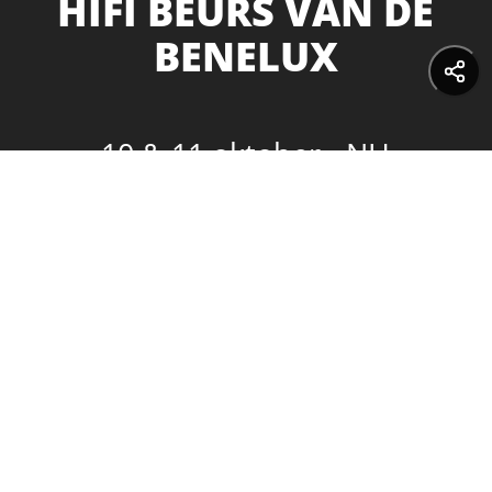
HIFI BEURS VAN DE
BENELUX
10 & 11 oktober - NH
Koningshof in Veldhoven
Audio Events B.V.
KvK 77730615
Contact
|
Archief
Exposanten informatie