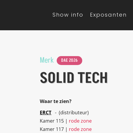
Show info
Exposanten
Merk
DAE 2026
SOLID TECH
Waar te zien?
ERCT
- (distributeur)
Kamer 115 |
rode zone
Kamer 117 |
rode zone