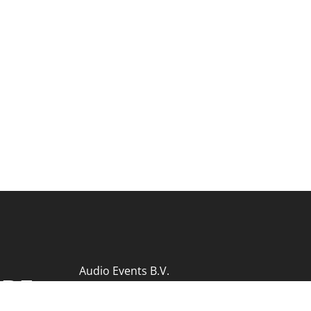
Audio Events B.V.
 DE
KvK 77730615
Contact
|
Archief