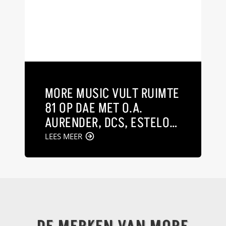
MORE MUSIC VULT RUIMTE
81 OP DAE MET O.A.
AURENDER, DCS, ESTELON
EN MOON
LEES MEER