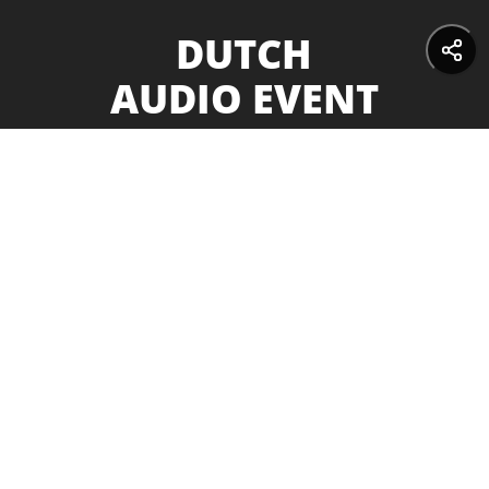
DUTCH
AUDIO EVENT
GROOTSTE
HIFI BEURS VAN DE
BENELUX
10 & 11 oktober - NH
Koningshof in Veldhoven
Audio Events B.V.