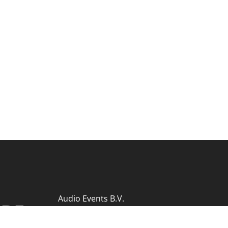
Audio Events B.V.
 DE
KvK 77730615
Contact
|
Archief